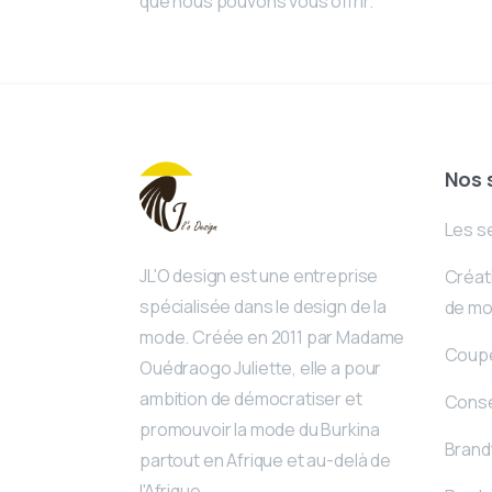
que nous pouvons vous offrir.
Nos 
Les s
JL'O design est une entreprise
Créati
spécialisée dans le design de la
de m
mode. Créée en 2011 par Madame
Coupe
Ouédraogo Juliette, elle a pour
ambition de démocratiser et
Conse
promouvoir la mode du Burkina
Brand
partout en Afrique et au-delà de
l'Afrique.