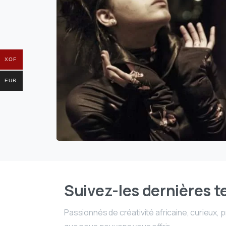
XOF
EUR
Suivez-les dernières 
Passionnés de créativité africaine, curieux