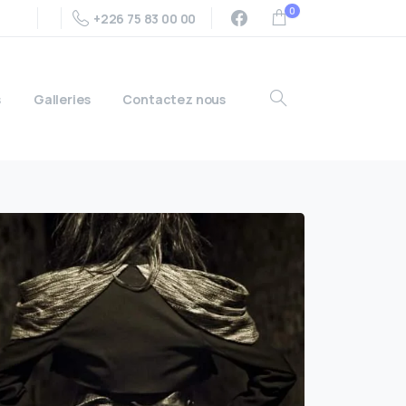
0
+226 75 83 00 00
s
Galleries
Contactez nous