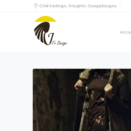
Ciné Kadiogo, Goughin, Ouagadougou
Accu