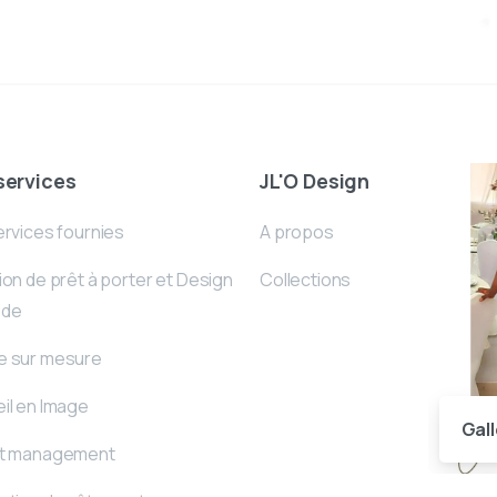
services
JL'O Design
ervices fournies
A propos
on de prêt à porter et Design
Collections
ode
 sur mesure
il en Image
Gall
t management