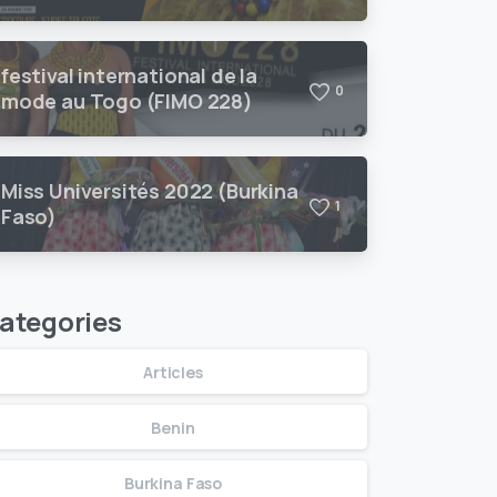
festival international de la
0
mode au Togo (FIMO 228)
Miss Universités 2022 (Burkina
1
Faso)
ategories
Articles
Benin
Burkina Faso