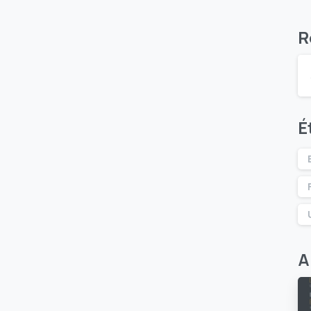
R
É
A