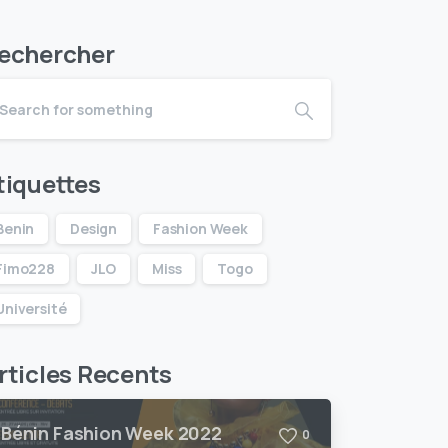
echercher
tiquettes
Benin
Design
Fashion Week
Fimo228
JLO
Miss
Togo
Université
rticles Recents
Bénin Fashion Week 2022
0