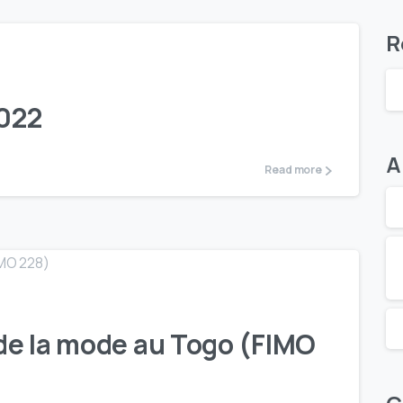
0
0
R
2022
A
Read more
0
0
 de la mode au Togo (FIMO