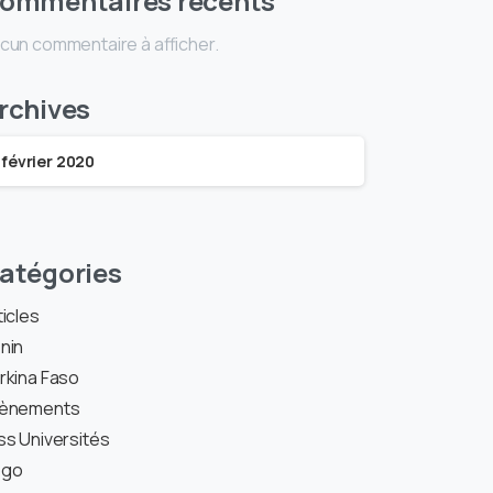
ommentaires récents
cun commentaire à afficher.
rchives
février 2020
atégories
ticles
nin
rkina Faso
ènements
ss Universités
ogo