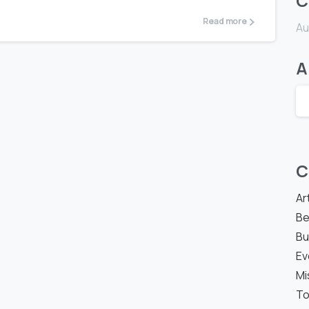
C
Read more
Au
A
C
Ar
Be
Bu
Ev
Mi
T