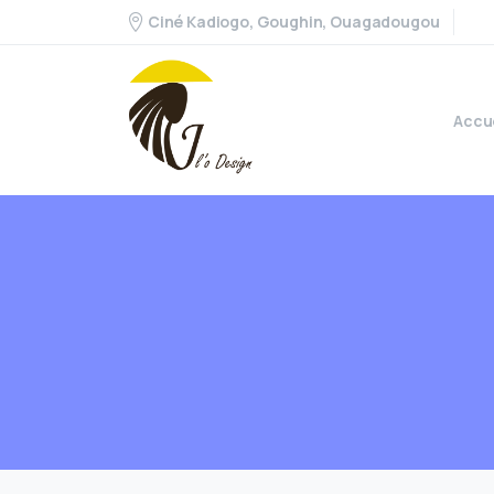
Ciné Kadiogo, Goughin, Ouagadougou
Accu