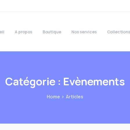
eil
A propos
Boutique
Nos services
Collection
Catégorie :
Evènements
Home
Articles