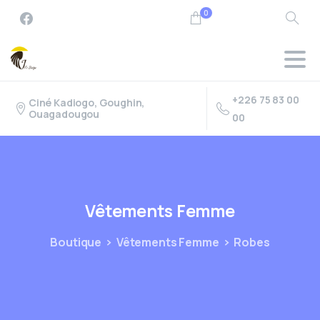
0
+226 75 83 00
Ciné Kadiogo, Goughin,
Ouagadougou
00
Vêtements
Femme
Boutique
Vêtements Femme
Robes