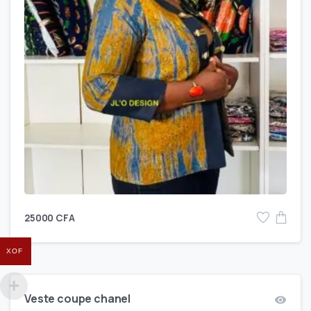
25000
CFA
XOF
Veste coupe chanel