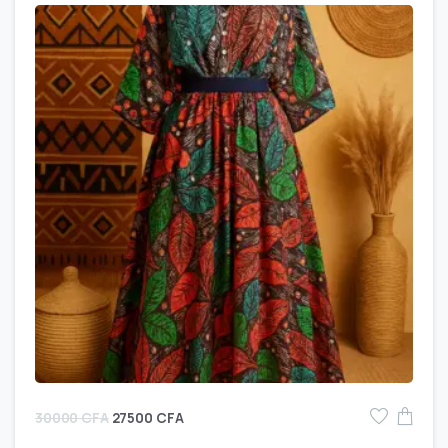
30000
CFA
27500
CFA