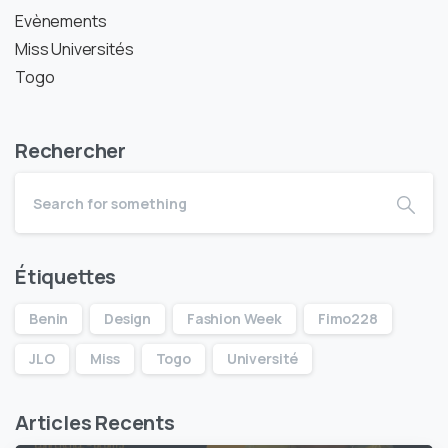
Evènements
Miss Universités
Togo
Rechercher
Étiquettes
Benin
Design
Fashion Week
Fimo228
JLO
Miss
Togo
Université
Articles Recents